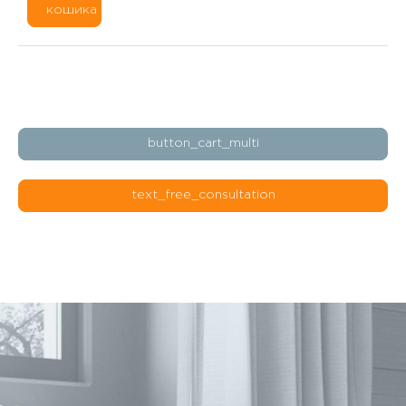
кошика
button_cart_multi
text_free_consultation