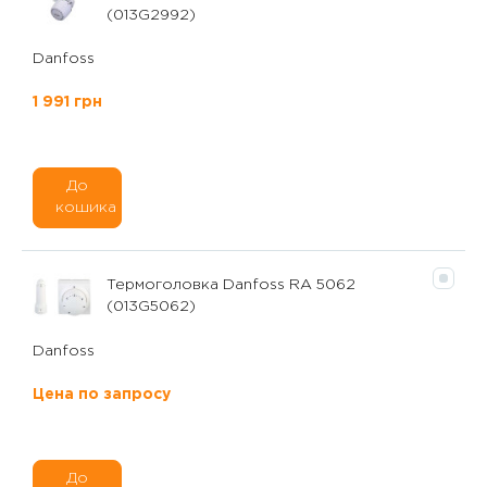
(013G2992)
Danfoss
1 991 грн
До
кошика
Термоголовка Danfoss RA 5062
(013G5062)
Danfoss
Цена по запросу
До