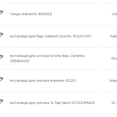
Viega Advantix 655662
Vi
Інсталяція для біде Geberit Duofix 111.520.00.1
Geb
Інсталяція для унітаза Grohe Bau Ceramic
Gr
39586000
Інсталяція для унітаза Imprese i5220
Imp
Інсталяція для унітаза Q-Tap Nest QT0133M425
Q-