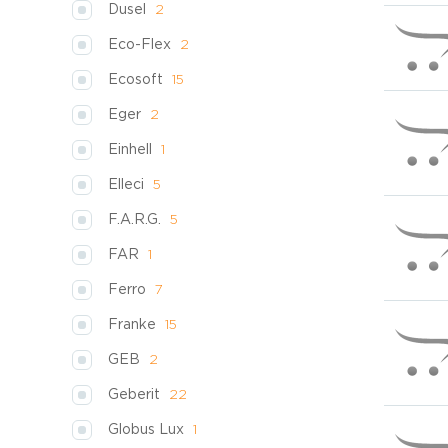
Dusel
2
Eco-Flex
2
Ecosoft
15
Eger
2
Einhell
1
Elleci
5
F.A.R.G.
5
FAR
1
Ferro
7
Franke
15
GEB
2
Geberit
22
Globus Lux
1