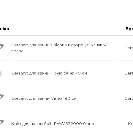
ніка
Бр
Cersanit для ванни Calabria Kaliope () 153 ліва/
Cers
права
Cersanit для ванни Flavia бічна 70 см
Cers
Cersanit для ванни Virgo 180 см
Cers
Kolo для ванни Split PWA1672000 бічна
Ko