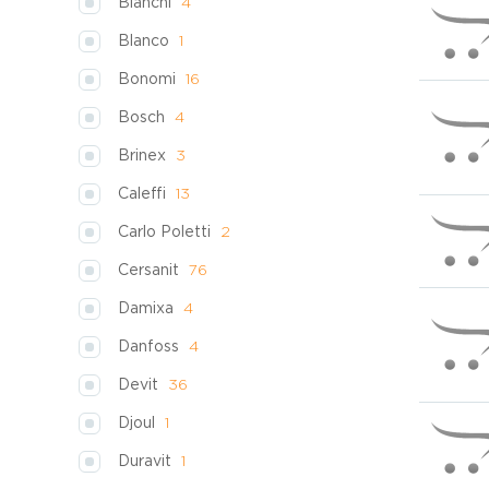
Bianchi
4
Blanco
1
Bonomi
16
Bosch
4
Brinex
3
Caleffi
13
Carlo Poletti
2
Cersanit
76
Damixa
4
Danfoss
4
Devit
36
Djoul
1
Duravit
1