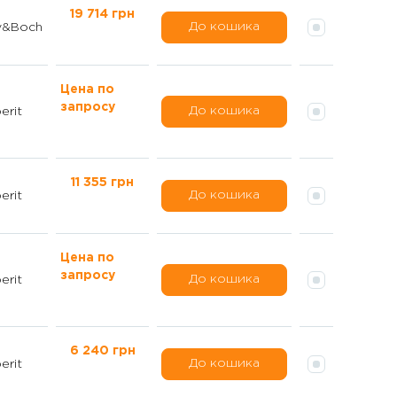
19 714 грн
До кошика
oy&Boch
Цена по
запросу
До кошика
erit
11 355 грн
До кошика
erit
Цена по
запросу
До кошика
erit
6 240 грн
До кошика
erit