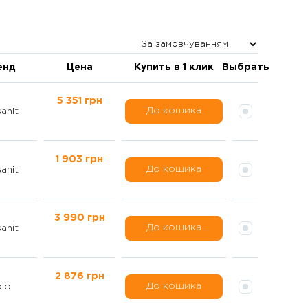
енд
Цена
Купить в 1 клик
Выбрать
5 351 грн
До кошика
anit
1 903 грн
До кошика
anit
3 990 грн
До кошика
anit
2 876 грн
До кошика
lo