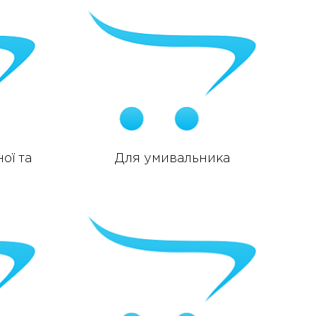
ої та
Для умивальника