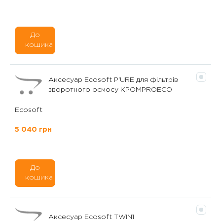
До
кошика
Аксесуар Ecosoft P'URE для фільтрів
зворотного осмосу KPOMPROECO
Ecosoft
5 040 грн
До
кошика
Аксесуар Ecosoft TWIN1