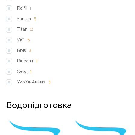
Raifil
1
Santan
5
Titan
2
ViO
5
Бріз
3
Вінсепт
1
Свод
1
УкрХімАналіз
3
Водопідготовка