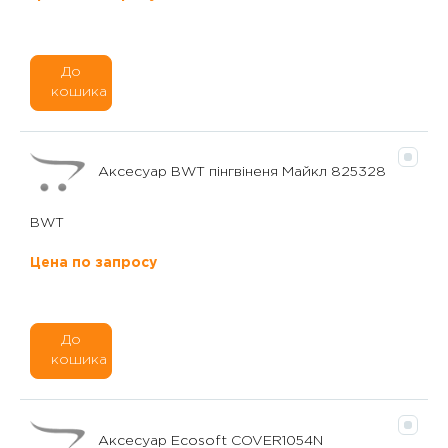
До
кошика
Аксесуар BWT пінгвіненя Майкл 825328
BWT
Цена по запросу
До
кошика
Аксесуар Ecosoft COVER1054N