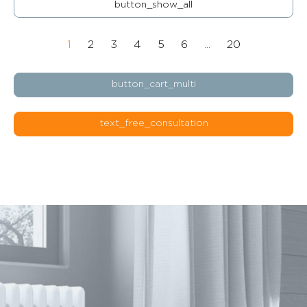
button_show_all
1
2
3
4
5
6
...
20
button_cart_multi
text_free_consultation