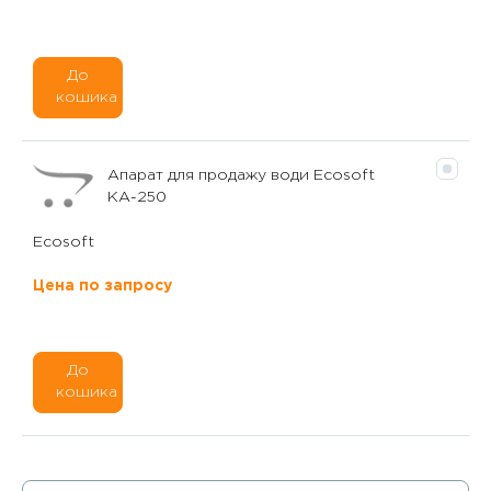
До
кошика
Апарат для продажу води Ecosoft
КА-250
Ecosoft
Цена по запросу
До
кошика