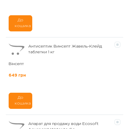
До
кошика
Антисептик Винсепт Жавель-Клейд
таблетки 1 кг
Вінсепт
649 грн
До
кошика
Апарат для продажу води Ecosoft