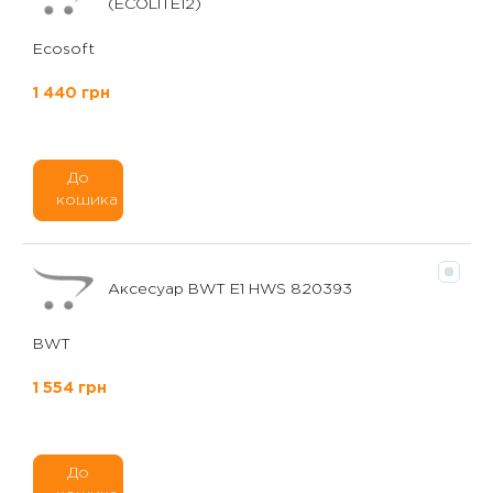
(ECOLITE12)
Ecosoft
1 440 грн
До
кошика
Аксесуар BWT E1 HWS 820393
BWT
1 554 грн
До