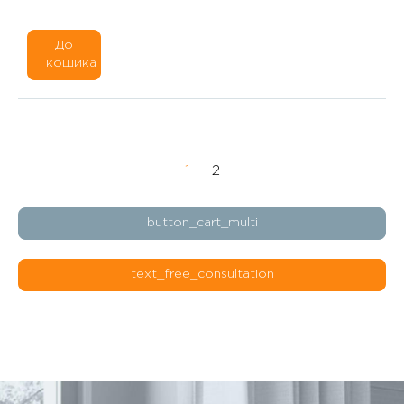
До
кошика
1
2
button_cart_multi
text_free_consultation