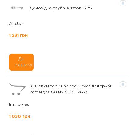
Димохідна труба Ariston Gi7S
Ariston
1 231 грн
До
кошика
Кінцевий термінал (решітка) для труби
Immergas 80 мм (3.010962)
Immergas
1 020 грн