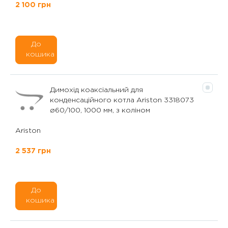
2 100 грн
До
кошика
Димохід коаксіальний для
конденсаційного котла Ariston 3318073
ø60/100, 1000 мм, з коліном
Ariston
2 537 грн
До
кошика