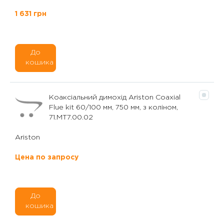
1 631 грн
До
кошика
Коаксіальний димохід Ariston Coaxial
Flue kit 60/100 мм, 750 мм, з коліном,
71.MT7.00.02
Ariston
Цена по запросу
До
кошика