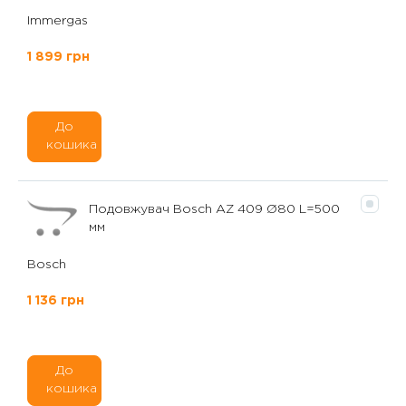
Immergas
1 899 грн
До
кошика
Подовжувач Bosch AZ 409 Ø80 L=500
мм
Bosch
1 136 грн
До
кошика