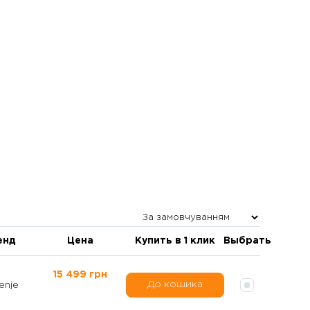
енд
Цена
Купить в 1 клик
Выбрать
15 499 грн
До кошика
enje