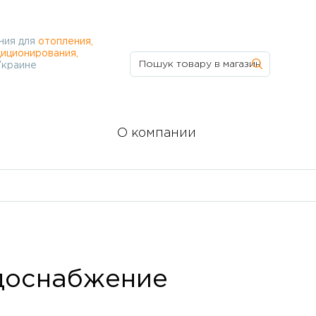
ния для
отопления,
иционирования,
Украине
О компании
доснабжение