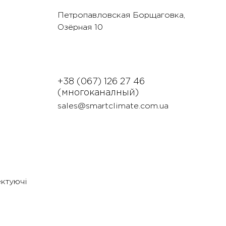
Петропавловская Борщаговка,
Озëрная 10
+38 (067) 126 27 46
(многоканалный)
sales@smartclimate.com.ua
ектуючі