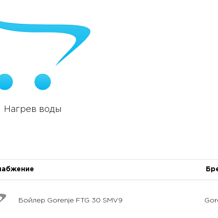
Нагрев воды
набжение
Бр
Бойлер Gorenje FTG 30 SMV9
Gor