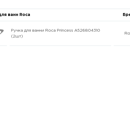
для ванн Roca
Бр
Ручка для ванни Roca Princess A526804310
Ro
(2шт)