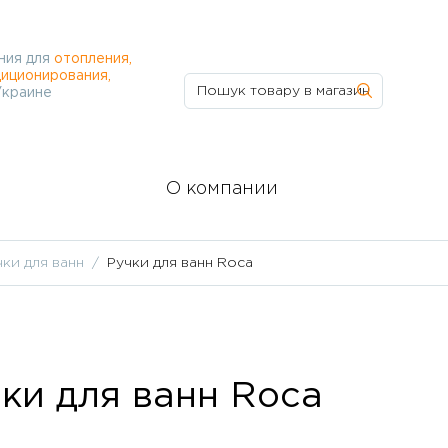
ния для
отопления,
иционирования,
Украине
О компании
чки для ванн
Ручки для ванн Roca
ки для ванн Roca