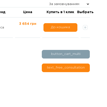
енд
Цена
Купить в 1 клик
Выбрать
3 654 грн
До кошика
ca
button_cart_multi
text_free_consultation