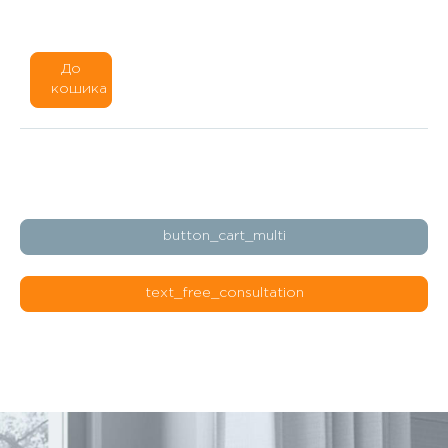
До
кошика
button_cart_multi
text_free_consultation