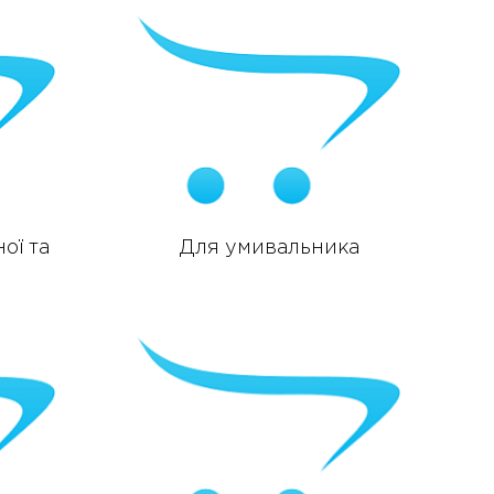
ої та
Для умивальника