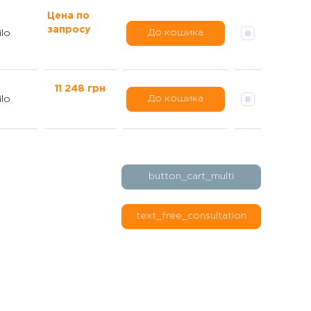
Цена по
запросу
До кошика
lo
11 248 грн
До кошика
lo
button_cart_multi
text_free_consultation