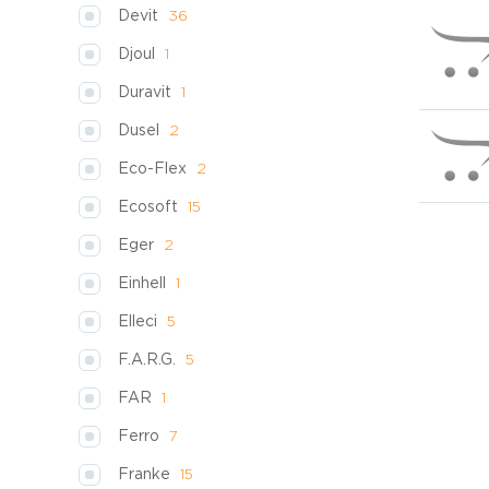
Devit
36
Djoul
1
Duravit
1
Dusel
2
Eco-Flex
2
Ecosoft
15
Eger
2
Einhell
1
Elleci
5
F.A.R.G.
5
FAR
1
Ferro
7
Franke
15