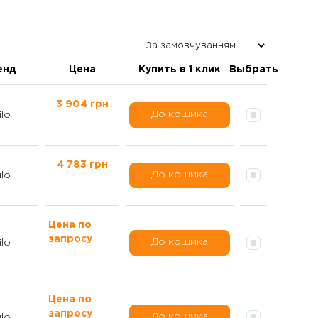
енд
Цена
Купить в 1 клик
Выбрать
3 904 грн
До кошика
lo
4 783 грн
До кошика
lo
Цена по
запросу
До кошика
lo
Цена по
запросу
До кошика
lo