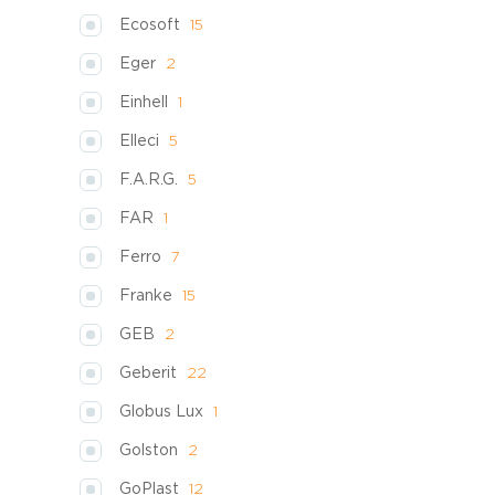
Ecosoft
15
Eger
2
Einhell
1
Elleci
5
F.A.R.G.
5
FAR
1
Ferro
7
Franke
15
GEB
2
Geberit
22
Globus Lux
1
Golston
2
GoPlast
12