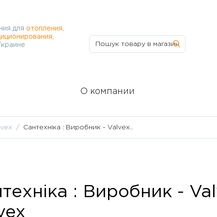
ния для
отопления,
иционирования,
Украине
О компании
lvex
Сантехніка : Виробник - Valvex..
техніка : Виробник - Val
vex