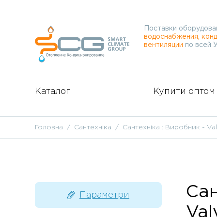
Поставки оборудова
водоснабжения, конд
вентиляции
по всей 
Каталог
Купити оптом
Головна
Сантехніка
Сантехніка : Виробник - Va
Сан
Параметри
Val