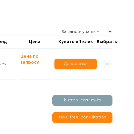
енд
Цена
Купить в 1 клик
Выбрать
Цена по
запросу
До кошика
vex
button_cart_multi
text_free_consultation