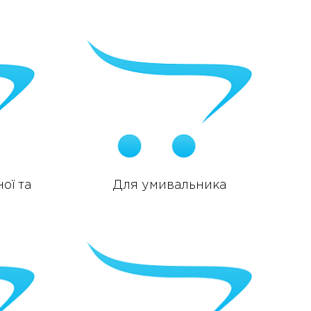
ої та
Для умивальника