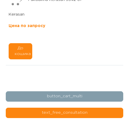
Kerasan
Цена по запросу
До
кошика
button_cart_multi
text_free_consultation