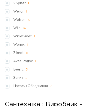
VSplast
1
Weilor
1
Wetron
3
Wilo
14
Wkret-met
1
Womix
1
Zilmet
11
Аква Родос
1
Вентс
5
Зенит
2
Насоси+Обладнання
7
Сантехніка : Виробник -