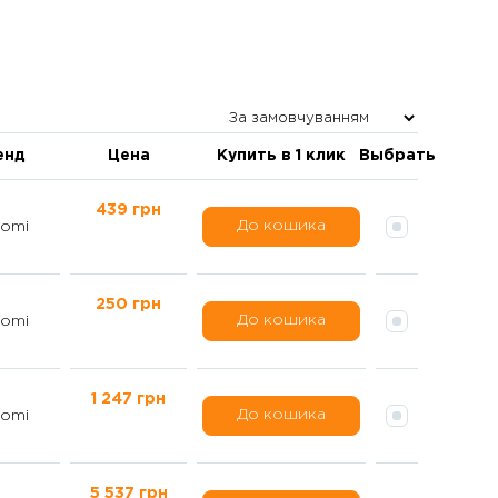
енд
Цена
Купить в 1 клик
Выбрать
439 грн
До кошика
omi
250 грн
До кошика
omi
1 247 грн
До кошика
omi
5 537 грн