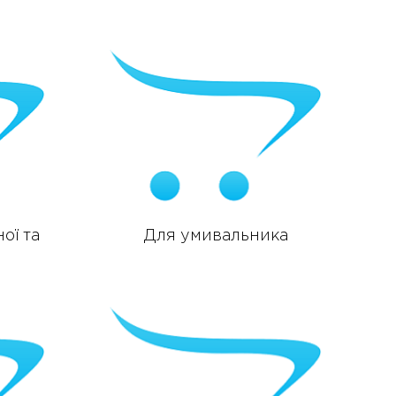
ої та
Для умивальника