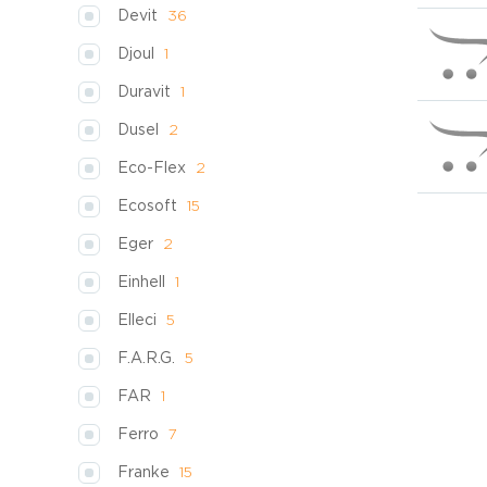
Devit
36
Djoul
1
Duravit
1
Dusel
2
Eco-Flex
2
Ecosoft
15
Eger
2
Einhell
1
Elleci
5
F.A.R.G.
5
FAR
1
Ferro
7
Franke
15