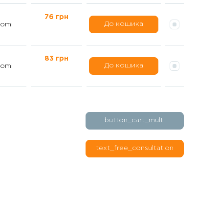
76 грн
До кошика
omi
83 грн
До кошика
omi
button_cart_multi
text_free_consultation