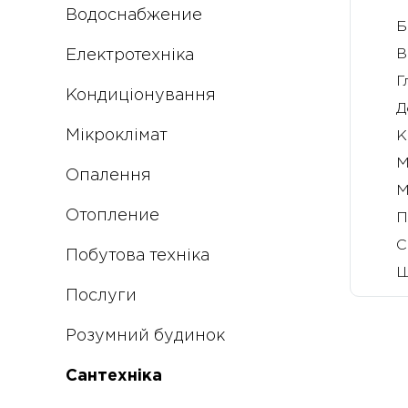
Водоснабжение
Б
В
Електротехніка
Г
Кондиціонування
Д
Мікроклімат
К
М
Опалення
М
Отопление
П
С
Побутова техніка
Ш
Послуги
Розумний будинок
Сантехніка