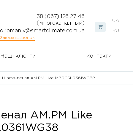
+38 (067) 126 27 46
UA
(многоканалный)
o.romaniv@smartclimate.com.ua
RU
Заказать звонок
Наші клієнти
Контакти
Шафа-пенал AM.PM Like M80CSL0361WG38
енал AM.PM Like
0361WG38