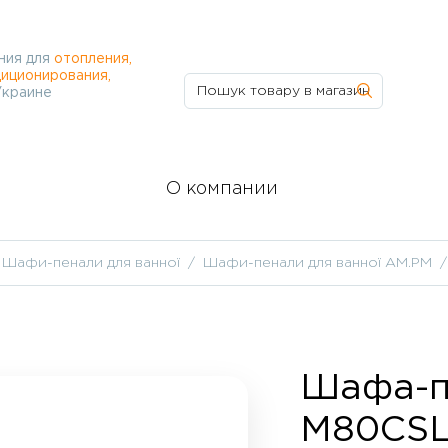
ния для
отопления,
иционирования,
Украине
О компании
Шафи-пенали для ванної
Шафи-пенали для ванної AM.PM
Шафа-п
M80CSL