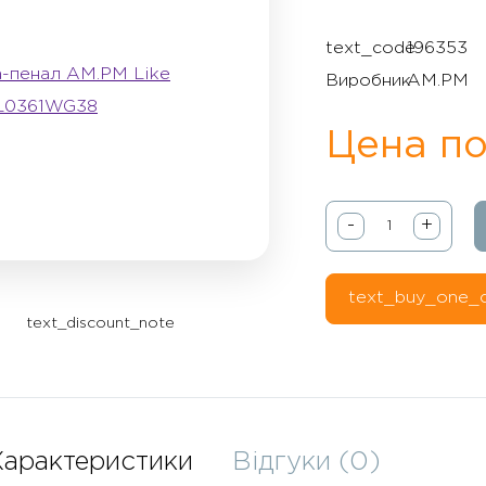
text_code
196353
Виробник
AM.PM
Цена по
-
+
text_buy_one_c
text_discount_note
Характеристики
Відгуки (0)