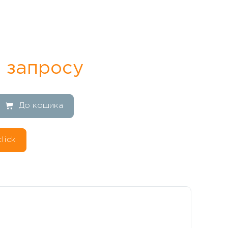
 запросу
До кошика
lick