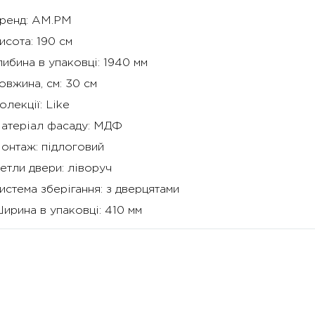
ренд:
AM.PM
исота:
190 см
либина в упаковці:
1940 мм
овжина, см:
30 см
олекції:
Like
атеріал фасаду:
МДФ
онтаж:
підлоговий
етли двери:
ліворуч
истема зберігання:
з дверцятами
ирина в упаковці:
410 мм