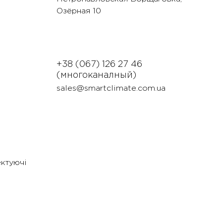
Озëрная 10
+38 (067) 126 27 46
(многоканалный)
sales@smartclimate.com.ua
ектуючі