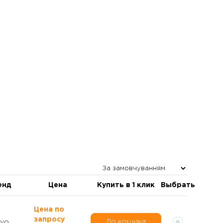
енд
Цена
Купить в 1 клик
Выбрать
Цена по
запросу
До кошика
yo