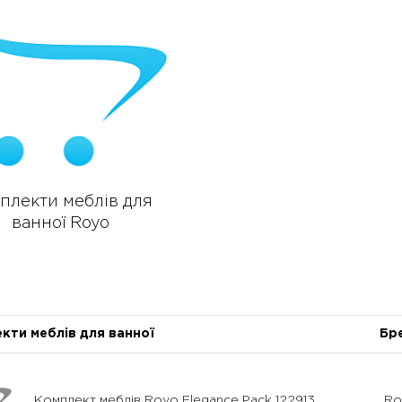
плекти меблів для
ванної Royo
кти меблів для ванної
Бр
Комплект меблів Royo Elegance Pack 122913
Ro