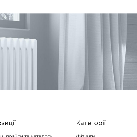
зиції
Категорії
ні прайси та каталоги
Фітинги