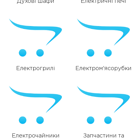
Духові шафи
Електричні печі
Електрогрилі
Електром'ясорубки
Електрочайники
Запчастини та