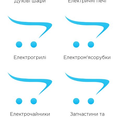
Духові шафи
Електричні печі
Електрогрилі
Електром'ясорубки
Електрочайники
Запчастини та