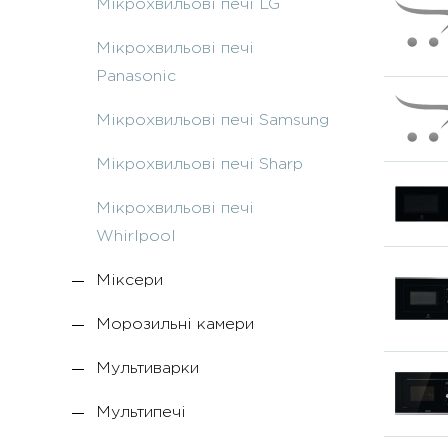
Мікрохвильові печі LG
Мікрохвильові печі
Panasonic
Мікрохвильові печі Samsung
Мікрохвильові печі Sharp
Мікрохвильові печі
Whirlpool
Міксери
Морозильні камери
Мультиварки
Мультипечі