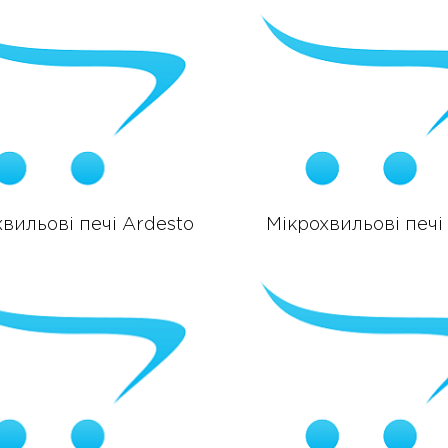
вильові печі Ardesto
Мікрохвильові печі