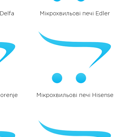
Delfa
Мікрохвильові печі Edler
orenje
Мікрохвильові печі Hisense