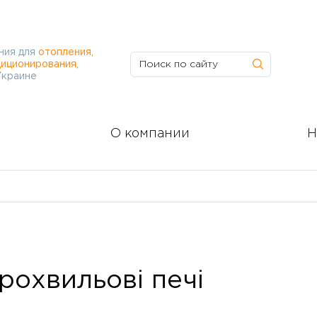
ния для
отопления,
иционирования,
Украине
О компании
Н
рохвильові печі