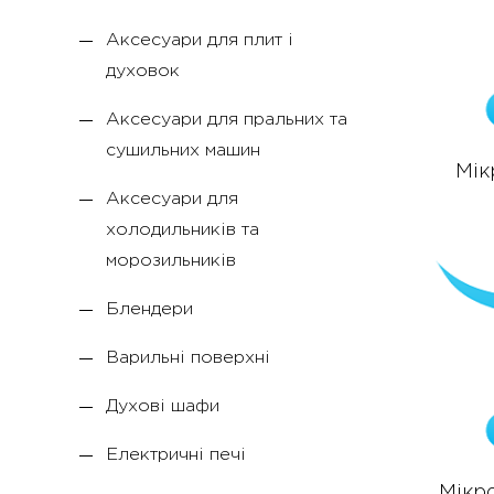
Аксесуари для плит і
духовок
Аксесуари для пральних та
сушильних машин
Мік
Аксесуари для
холодильників та
морозильників
Блендери
Варильні поверхні
Духові шафи
Електричні печі
Мікро