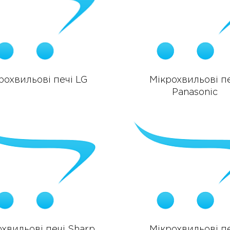
рохвильові печі LG
Мікрохвильові п
Panasonic
хвильові печі Sharp
Мікрохвильові п