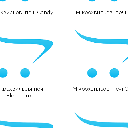
хвильові печі Candy
Мікрохвильові печі 
крохвильові печі
Мікрохвильові печі G
Electrolux