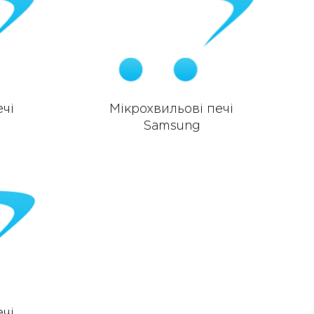
ечі
Мікрохвильові печі
Samsung
ечі