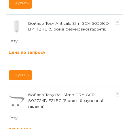
Купить
Бойлер Tesy Anticalc Slim GCV 503516D
B14 TBRC (5 років безумовної гарантії)
Tesy
Цена по запросу
Купить
Бойлер Tesy BelliSlimo DRY GCR
802724D E31 EC (5 років безумовної
гарантії)
Tesy