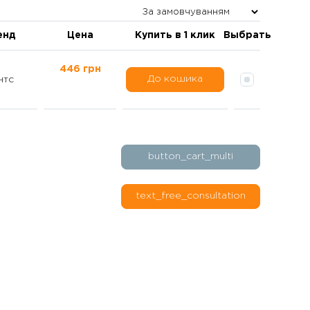
енд
Цена
Купить в 1 клик
Выбрать
446 грн
До кошика
нтс
button_cart_multi
text_free_consultation