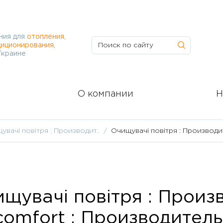
ния для
отопления,
иционирования,
Украине
О компании
Н
увачі повітря : Производит..
Очищувачі повітря : Производит
щувачі повітря : Произ
comfort : Производитель