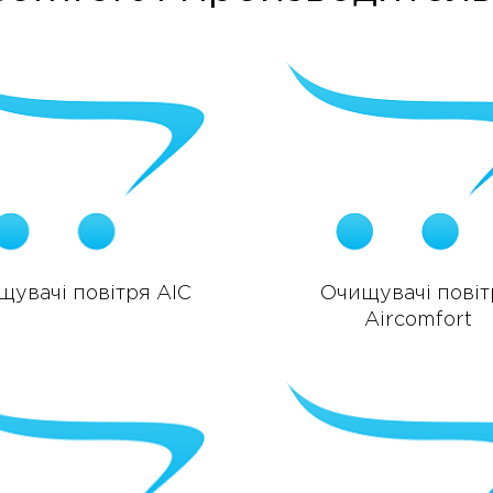
щувачі повітря AIC
Очищувачі повіт
Aircomfort