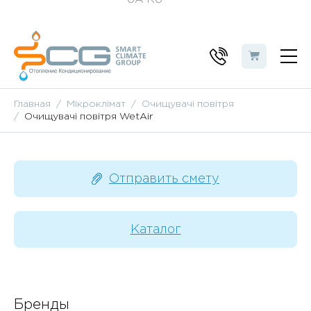
Главная
Мікроклімат
Очищувачі повітря
Очищувачі повітря WetAir
Отправить смету
Каталог
Бренды