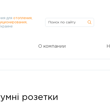
ния для
отопления,
иционирования,
Украине
О компании
Н
умні розетки