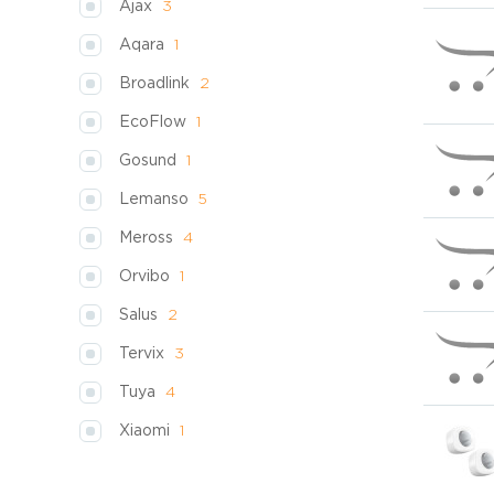
Ajax
3
Aqara
1
Broadlink
2
EcoFlow
1
Gosund
1
Lemanso
5
Meross
4
Orvibo
1
Salus
2
Tervix
3
Tuya
4
Xiaomi
1