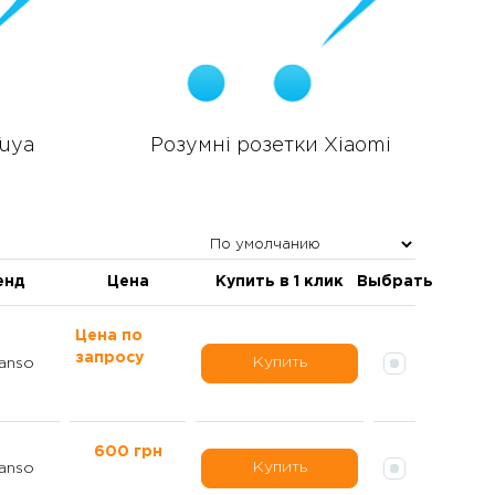
Tuya
Розумні розетки Xiaomi
енд
Цена
Купить в 1 клик
Выбрать
Цена по
запросу
Купить
anso
600 грн
Купить
anso