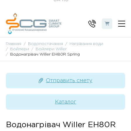
Главная
Водопостачання
Нагрівання води
Бойлери
Бойлери Willer
Водонагрівач Willer EH80R Spring
Отправить смету
Каталог
Водонагрівач Willer EH80R