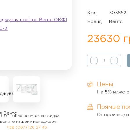
Код:
303852
Бренд:
Вентс
23630 г
-
+
Цены
На 5% ниже р
Прямые по
От производи
этот товар возможна скидка!
воните нашему менеджеру
+38 (067) 126 27 46