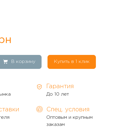
рн
В корзину
Купить в 1 клик
Гарантия
ынка
До 10 лет
ставки
Спец. условия
теля
Оптовым и крупным
заказам