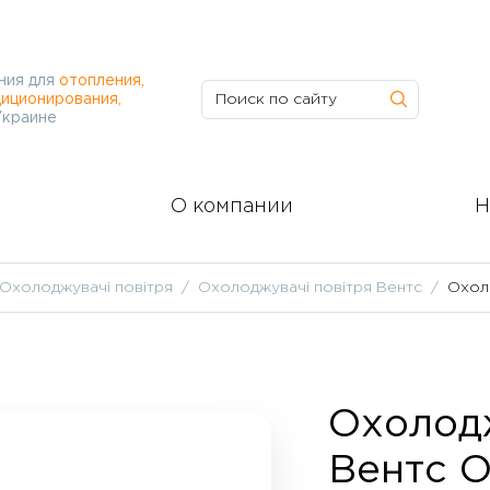
ния для
отопления,
иционирования,
Украине
О компании
Н
Охолоджувачі повітря
Охолоджувачі повітря Вентс
Охол
Охолод
Вентс 