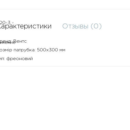
Характеристики
Отзывы (0)
ренд:
Вентс
озмір патрубка:
500х300 мм
ип:
фреоновий